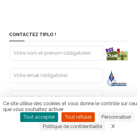
CONTACTEZ TIPLO !
Leave
this
field
blank
Ce site utilise des cookies et vous donne le contrôle sur ce
que vous souhaitez activer
Tout accepter
Tout refuser
Personnaliser
X
Masquer
Politique de confidentialité