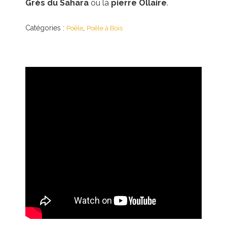
Grès du Sahara
ou la
pierre Ollaire
.
Catégories :
,
Poêle
Poêle à Bois