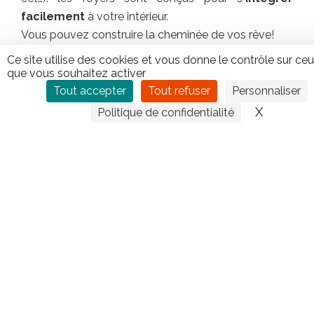
facilement
à votre intérieur.
Vous pouvez construire la cheminée de vos rêve!
Un foyer à gaz Global Fire vous offre une
Ce site utilise des cookies et vous donne le contrôle sur ce
chaleur
instantanée
et des
flammes glorieuses
.
que vous souhaitez activer
Facilité
– Sécurité – Propreté
Tout accepter
Tout refuser
Personnaliser
X
Masquer
Politique de confidentialité
CONTACTEZ TIPLO !
Leave
this
field
blank