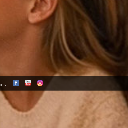
FB
YT
IG
IES