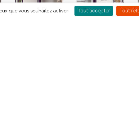
Tout accepter
Tout ref
ceux que vous souhaitez activer
n
Cheminée à Bois en
Cheminée à Bois en
x
acier ROCAL Ronde
acier ROCAL D-8
Frontal