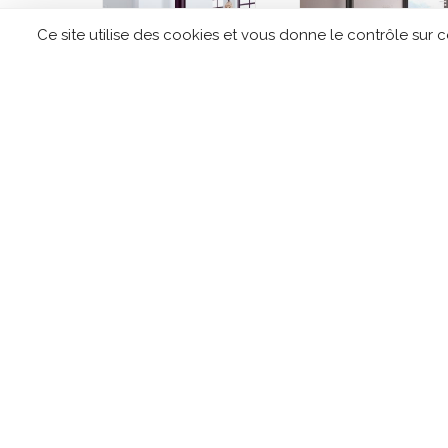
Ce site utilise des cookies et vous donne le contrôle sur 
Cheminée à Bois en
Cheminée à Bois e
acier ROCAL City
acier ROCAL Verte
CONTACTEZ TIPLO !
Leave
this
field
blank