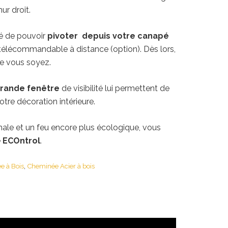
ur droit.
ité de pouvoir
pivoter depuis votre canapé
 télécommandable à distance (option). Dès lors,
ue vous soyez.
rande fenêtre
de visibilité lui permettent de
tre décoration intérieure.
le et un feu encore plus écologique, vous
e
ECOntrol
.
,
e à Bois
Cheminée Acier à bois