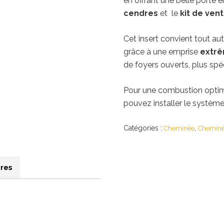
en offrant une belle porte e
cendres
et le
kit de vent
Cet insert convient tout au
grâce à une emprise
extr
de foyers ouverts, plus sp
Pour une combustion optima
pouvez installer le systèm
Catégories :
,
Cheminée
Cheminé
res