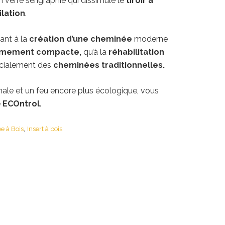
n verre sérigraphié qui dissimule le
tiroir à
ilation
.
tant à la
création d’une cheminée
moderne
êmement compacte,
qu’à la
réhabilitation
écialement des
cheminées traditionnelles.
le et un feu encore plus écologique, vous
e
ECOntrol
.
,
e à Bois
Insert à bois