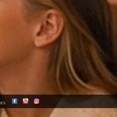
FB
YT
IG
IES