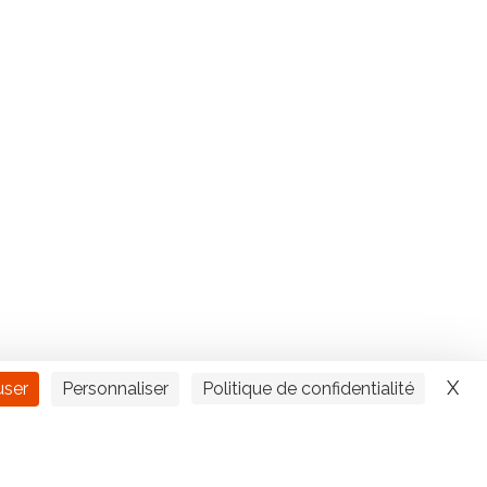
X
Ma
user
Personnaliser
Politique de confidentialité