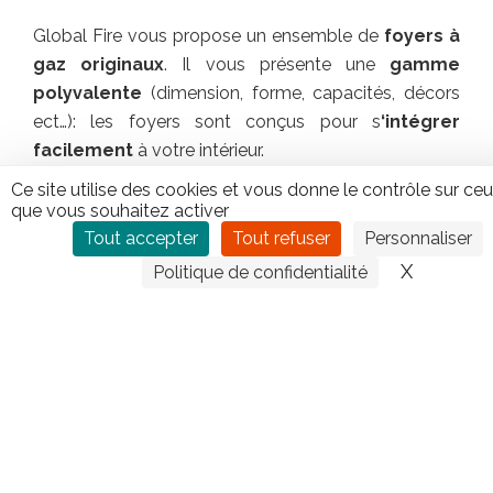
Global Fire vous propose un ensemble de
foyers à
gaz originaux
. Il vous présente une
gamme
polyvalente
(dimension, forme, capacités, décors
ect…): les foyers sont conçus pour s
‘intégrer
facilement
à votre intérieur.
Vous pouvez construire la cheminée de vos rêve!
Ce site utilise des cookies et vous donne le contrôle sur ce
Un foyer à gaz Global Fire vous offre une
que vous souhaitez activer
chaleur
instantanée
et des
flammes glorieuses
.
Tout accepter
Tout refuser
Personnaliser
Facilité
– Sécurité – Propreté
X
Masquer
Politique de confidentialité
CONTACTEZ TIPLO !
Leave
this
field
blank