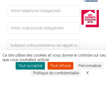
Ce site utilise des cookies et vous donne le contrôle sur ce
que vous souhaitez activer
Tout accepter
Tout refuser
Personnaliser
X
Masquer
Politique de confidentialité
En envoyant le présent formulaire, vous acceptez que
les données y figurant ainsi que votre masque réseaux