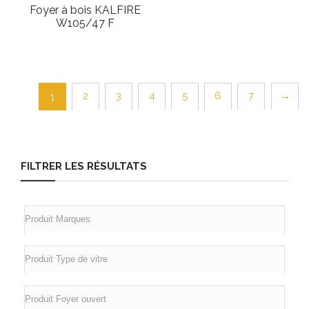
Foyer à bois KALFIRE
W105/47 F
2
3
4
5
6
7
→
1
FILTRER LES RÉSULTATS