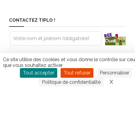
CONTACTEZ TIPLO !
Leave
this
field
blank
Ce site utilise des cookies et vous donne le contrôle sur ce
que vous souhaitez activer
Tout accepter
Tout refuser
Personnaliser
X
Masquer
Politique de confidentialité