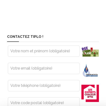
CONTACTEZ TIPLO !
Leave
this
field
blank