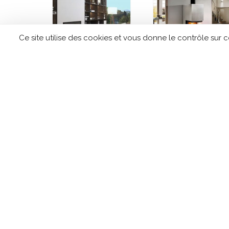
Ce site utilise des cookies et vous donne le contrôle sur 
Insert à bois ROCAL
Poêle à bois /
Arc 70A Graffiti
Cheminée
SPARTHERM
Artemis
CONTACTEZ TIPLO !
Leave
this
field