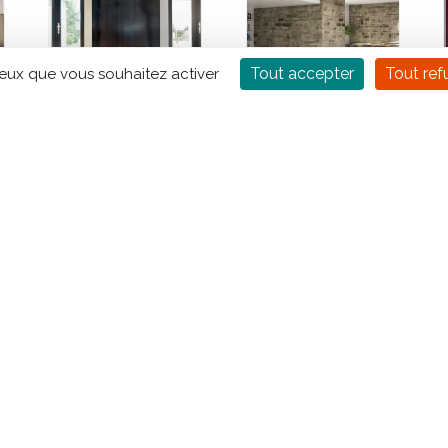
Tout accepter
Tout ref
ceux que vous souhaitez activer
Foyer à bois
Insert à bois ROCAL
KALFIRE W70/33 F
Arc 76 L Graffiti