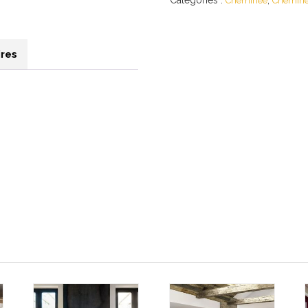
Catégories :
,
Cheminée
Cheminé
res