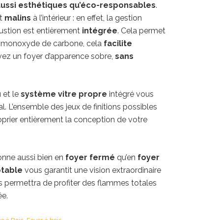
ussi esthétiques qu’éco-responsables
.
nt
malins
à l’intérieur : en effet, la gestion
bustion est entièrement
intégrée
. Cela permet
de monoxyde de carbone, cela
facilite
vez un foyer d’apparence sobre,
sans
u et le
système vitre propre
intégré vous
. L’ensemble des jeux de finitions possibles
rier entièrement la conception de votre
nne aussi bien en
foyer fermé
qu’en
foyer
table
vous garantit une vision extraordinaire
 permettra de profiter des flammes totales
ée.