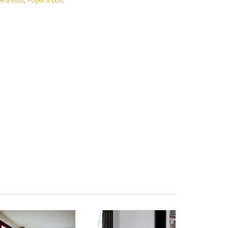
,
e à Bois
Foyer à bois