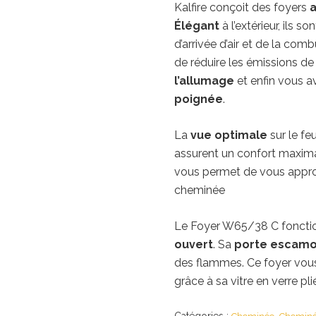
Kalfire conçoit des foyers
a
Élégant
à l’extérieur, ils so
d’arrivée d’air et de la com
de réduire les émissions 
l’allumage
et enfin vous a
poignée
.
La
vue optimale
sur le fe
assurent un confort maximal
vous permet de vous approp
cheminée
Le Foyer W65/38 C fonctio
ouvert
. Sa
porte escamo
des flammes. Ce foyer vous
grâce à sa vitre en verre pli