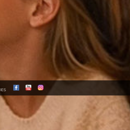
FB
YT
IG
IES