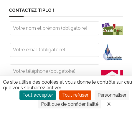
CONTACTEZ TIPLO !
Leave
this
field
blank
Ce site utilise des cookies et vous donne le contrôle sur ce
que vous souhaitez activer
Tout accepter
Tout refuser
Personnaliser
X
Masquer
Politique de confidentialité