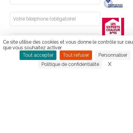
Ce site utilise des cookies et vous donne le contrôle sur ce
que vous souhaitez activer
Tout accepter
Tout refuser
Personnaliser
X
Masquer
Politique de confidentialité
En envoyant le présent formulaire, vous acceptez que