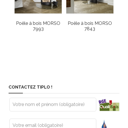
Poêle à bois MORSO
Poêle à bois MORSO
7993
7843
CONTACTEZ TIPLO !
Leave
this
field
blank