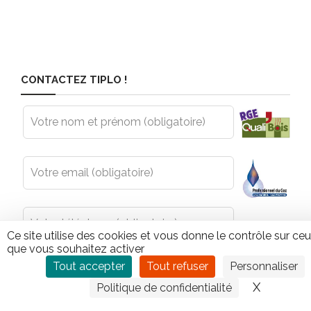
CONTACTEZ TIPLO !
Leave
this
field
blank
Ce site utilise des cookies et vous donne le contrôle sur ce
que vous souhaitez activer
Tout accepter
Tout refuser
Personnaliser
X
Masquer
Politique de confidentialité