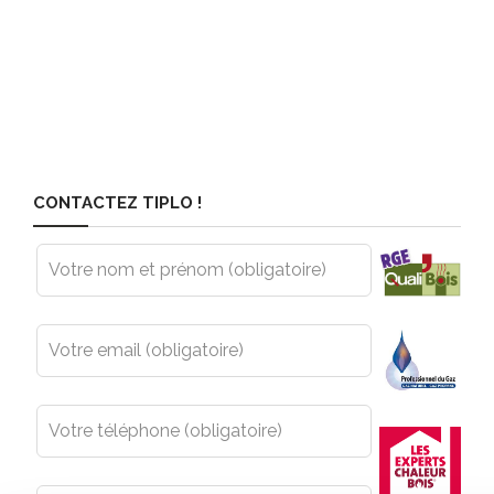
CONTACTEZ TIPLO !
Leave
this
field
blank