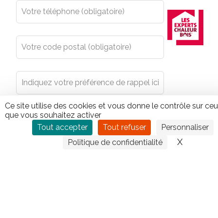
Ce site utilise des cookies et vous donne le contrôle sur ce
que vous souhaitez activer
Tout accepter
Tout refuser
Personnaliser
X
Masquer
Politique de confidentialité
En envoyant le présent formulaire, vous acceptez que
les données y figurant ainsi que votre masque réseaux
soient enregistrés pour une durée de 24 mois par le