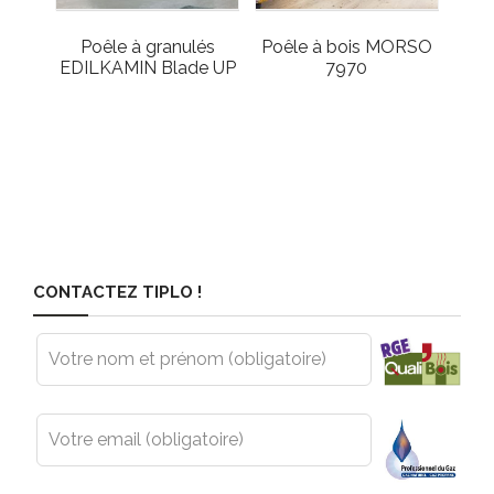
Poêle à granulés
Poêle à bois MORSO
EDILKAMIN Blade UP
7970
CONTACTEZ TIPLO !
Leave
this
field
blank