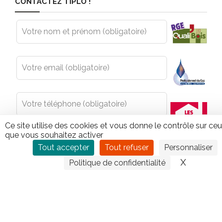
CONTACTEZ TIPLO !
Leave
this
field
blank
Ce site utilise des cookies et vous donne le contrôle sur ce
que vous souhaitez activer
Tout accepter
Tout refuser
Personnaliser
X
Masquer
Politique de confidentialité