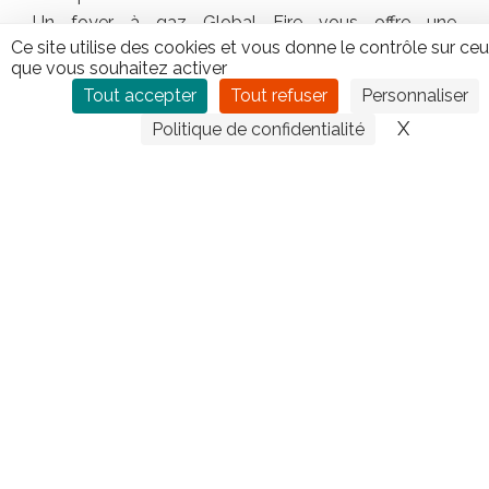
Un foyer à gaz Global Fire vous offre une
Ce site utilise des cookies et vous donne le contrôle sur ce
chaleur
instantanée
et des
flammes glorieuses
.
que vous souhaitez activer
Facilité
– Sécurité – Propreté
Tout accepter
Tout refuser
Personnaliser
X
Masquer
Politique de confidentialité
CONTACTEZ TIPLO !
Leave
this
field
blank