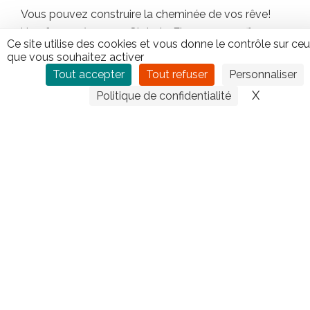
Vous pouvez construire la cheminée de vos rêve!
Un foyer à gaz Global Fire vous offre une
Ce site utilise des cookies et vous donne le contrôle sur ce
chaleur
instantanée
et des
flammes glorieuses
.
que vous souhaitez activer
Facilité
– Sécurité – Propreté
Tout accepter
Tout refuser
Personnaliser
X
Masquer
Politique de confidentialité
CONTACTEZ TIPLO !
Leave
this
field
blank