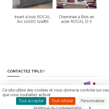
Insert à bois ROCAL
Cheminée à Bois en
Arc 100DC Graffiti
acier ROCAL D-7
CONTACTEZ TIPLO !
Leave
this
Ce site utilise des cookies et vous donne le contrôle sur ce
field
que vous souhaitez activer
blank
Tout accepter
Tout refuser
Personnaliser
X
Masquer
Politique de confidentialité