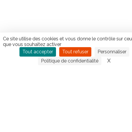
CONTACTEZ TIPLO !
Ce site utilise des cookies et vous donne le contrôle sur ce
que vous souhaitez activer
Leave
Tout accepter
Tout refuser
Personnaliser
this
X
Masquer
field
Politique de confidentialité
blank