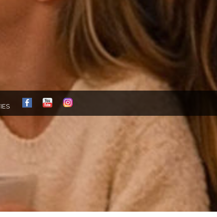
FB
YT
IG
IES