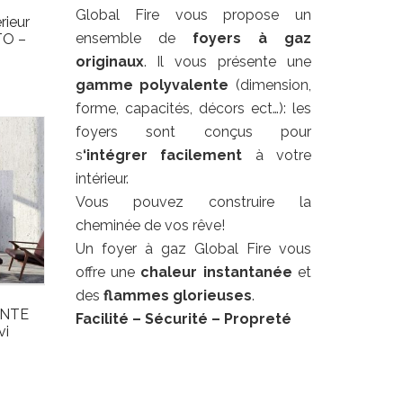
Global Fire vous propose un
rieur
ensemble de
foyers à gaz
O –
originaux
. Il vous présente une
gamme polyvalente
(dimension,
forme, capacités, décors ect…): les
foyers sont conçus pour
s
‘intégrer facilement
à votre
intérieur.
Vous pouvez construire la
cheminée de vos rêve!
Un foyer à gaz Global Fire vous
offre une
chaleur
instantanée
et
des
flammes glorieuses
.
ONTE
Facilité
– Sécurité – Propreté
i