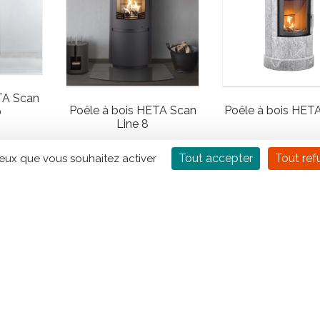
TA Scan
Poêle à bois HETA Scan
Poêle à bois HET
0
Line 8
Tout accepter
Tout ref
ceux que vous souhaitez activer
2
3
4
1