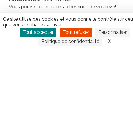
Vous pouvez construire la cheminée de vos rêve!
Un foyer à gaz Global Fire vous offre une
Ce site utilise des cookies et vous donne le contrôle sur ce
chaleur
instantanée
et des
flammes glorieuses
.
que vous souhaitez activer
Facilité
– Sécurité – Propreté
Tout accepter
Tout refuser
Personnaliser
X
Masquer
Politique de confidentialité
CONTACTEZ TIPLO !
Leave
this
field
blank