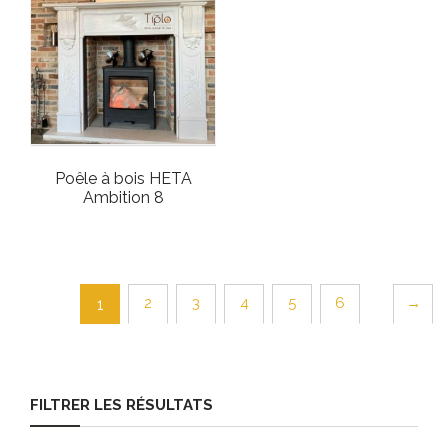
Poêle à bois HETA
Ambition 8
2
3
4
5
6
→
1
FILTRER LES RÉSULTATS