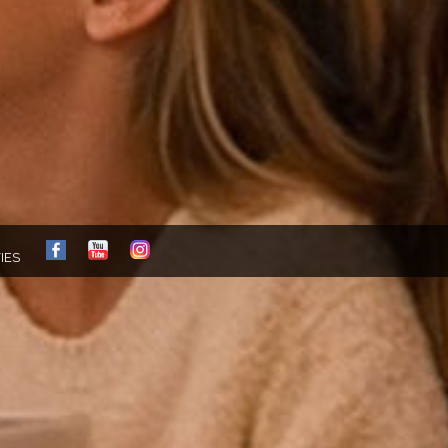
FB
YT
IG
IES