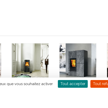
Tout accepter
Tout ref
ceux que vous souhaitez activer
Poêle à bois
Poêle à granulés
MORSO 7840
EDILKAMIN Blade
UP