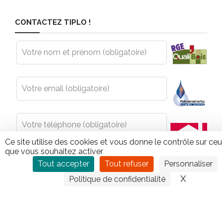
CONTACTEZ TIPLO !
Leave
this
field
blank
Ce site utilise des cookies et vous donne le contrôle sur ce
que vous souhaitez activer
Tout accepter
Tout refuser
Personnaliser
X
Masquer
Politique de confidentialité