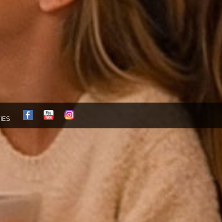
FB
YT
IG
IES