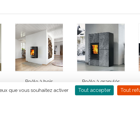
Poêle à bois
Poêle à granulés
MORSO 7870
EDILKAMIN Blade
Tout accepter
Tout ref
ceux que vous souhaitez activer
UP