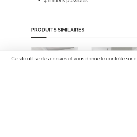
4 finitions possibles
PRODUITS SIMILAIRES
Ce site utilise des cookies et vous donne le contrôle sur 
Poêle à granulés
Poêle à bois
EDILKAMIN Vyda
MORSO 7993
ATC