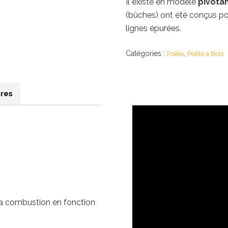
Il existe en modèle
pivotan
(bûches) ont été conçus po
lignes épurées.
Catégories :
,
Poêle
Poêle à Bois
res
la combustion en fonction