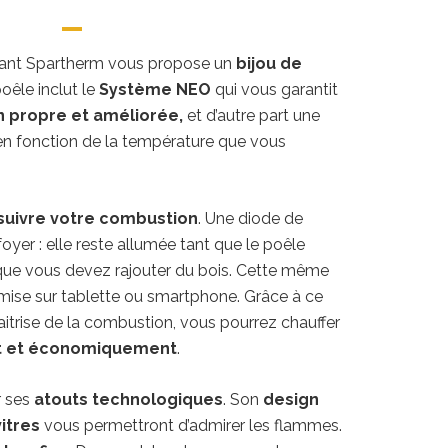
icant Spartherm vous propose un
bijou de
poêle inclut le
Système NEO
qui vous garantit
 propre et améliorée,
et d’autre part une
 en fonction de la température que vous
suivre votre combustion
. Une diode de
foyer : elle reste allumée tant que le poêle
sque vous devez rajouter du bois. Cette même
smise sur tablette ou smartphone. Grâce à ce
itrise de la combustion, vous pourrez chauffer
t et économiquement
.
r ses
atouts technologiques
. Son
design
vitres
vous permettront d’admirer les flammes.