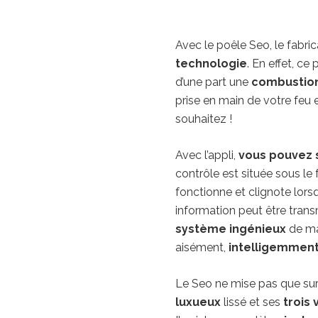
Avec le poêle Seo, le fabr
technologie
. En effet, ce 
d’une part une
combustion
prise en main de votre feu
souhaitez !
Avec l’appli,
vous pouvez 
contrôle est située sous le 
fonctionne et clignote lor
information peut être tran
système ingénieux
de ma
aisément,
intelligemmen
Le Seo ne mise pas que su
luxueux
lissé et ses
trois 