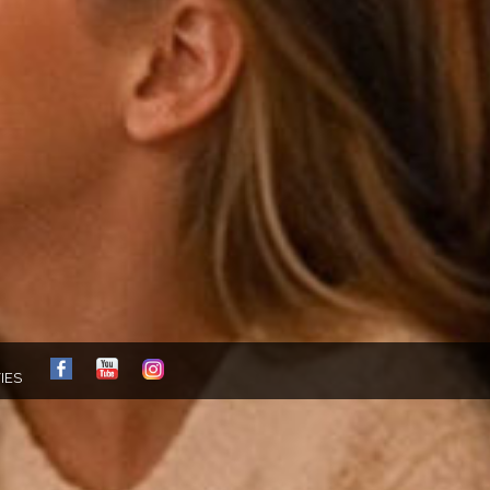
FB
YT
IG
IES