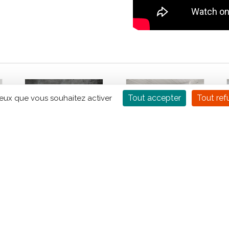
Tout accepter
Tout ref
ceux que vous souhaitez activer
Poêle à bois
Poêle à bois
MORSO 8893
MORSO 7970