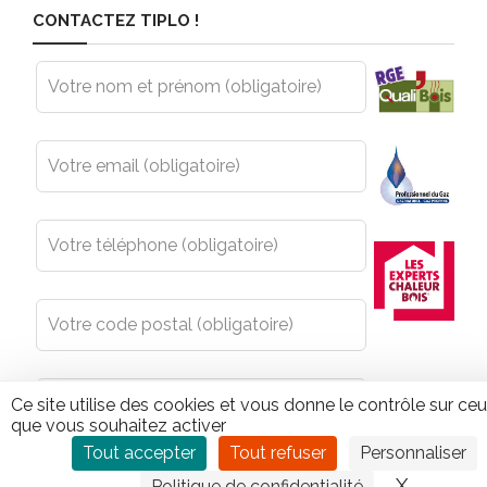
CONTACTEZ TIPLO !
Leave
this
field
blank
Ce site utilise des cookies et vous donne le contrôle sur ce
que vous souhaitez activer
Tout accepter
Tout refuser
Personnaliser
X
Masquer
Politique de confidentialité