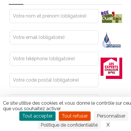
Leave
this
field
blank
Ce site utilise des cookies et vous donne le contrôle sur ce
que vous souhaitez activer
Tout accepter
Tout refuser
Personnaliser
X
Masquer
Politique de confidentialité