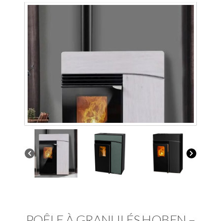
POÊLE À GRANULÉS HOBEN –