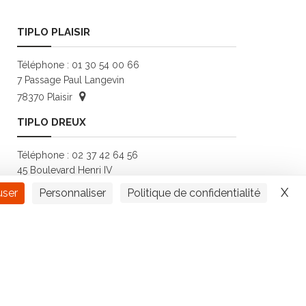
TIPLO PLAISIR
Téléphone : 01 30 54 00 66
7 Passage Paul Langevin
78370 Plaisir
TIPLO DREUX
Téléphone : 02 37 42 64 56
45 Boulevard Henri IV
28100 Dreux
X
Ma
user
Personnaliser
Politique de confidentialité
TIPLO ANTONY
Téléphone : 01 49 84 54 63
229 Av. Division Leclerc
92160 Antony
AGENCE TIPLO PARIS