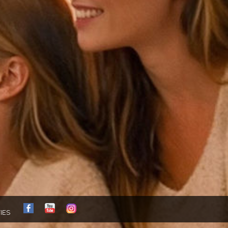
FB
YT
IG
IES