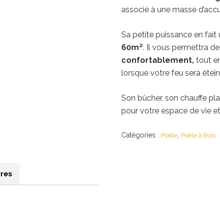
associé à une masse d’accu
Sa petite puissance en fait 
60m²
. Il vous permettra d
confortablement,
tout en
lorsque votre feu sera étein
Son bûcher, son chauffe pla
pour votre espace de vie e
Catégories :
,
Poêle
Poêle à Bois
res