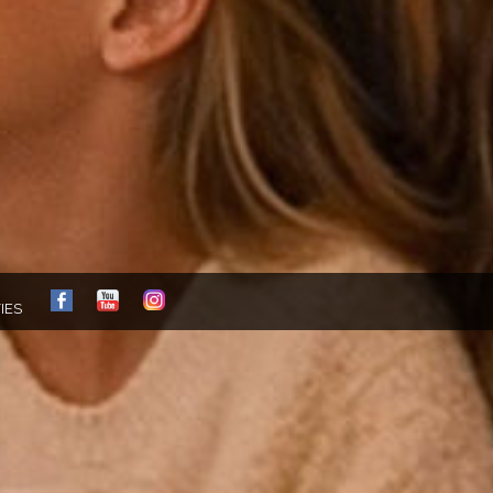
FB
YT
IG
IES