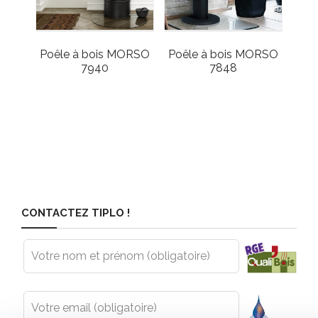
Poêle à bois MORSO
Poêle à bois MORSO
7940
7848
CONTACTEZ TIPLO !
Leave
this
field
blank