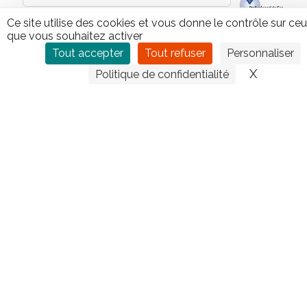
Ce site utilise des cookies et vous donne le contrôle sur ce
que vous souhaitez activer
Tout accepter
Tout refuser
Personnaliser
X
Masquer
Politique de confidentialité
En envoyant le présent formulaire, vous acceptez que