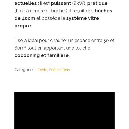
actuelles
: il est
puissant
(8kW),
pratique
(tiroir à cendre et bûcher), il reçoit des
bûches
de 40cm
et possède le
système vitre
propre
.
Il sera idéal pour chauffer un espace entre 50 et
80m² tout en apportant une touche
cocooning et familière
.
Catégories :
,
Poêle
Poêle à Bois