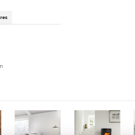
res
mm