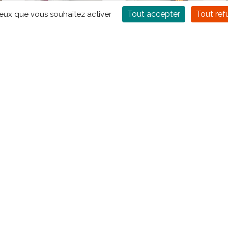
Tout accepter
Tout ref
ceux que vous souhaitez activer
Poêle à granulés
Poêle à bois
EDILKAMIN Vyda
MORSO 7940
ATC