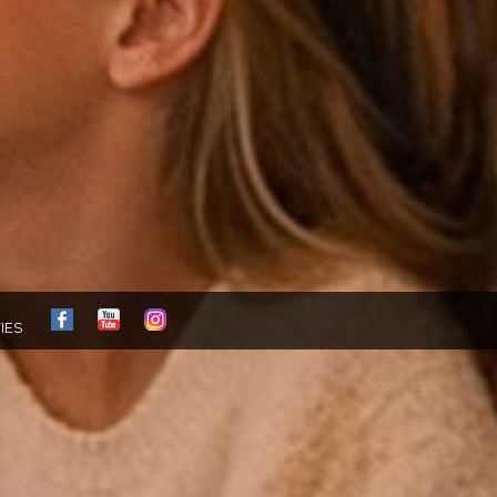
FB
YT
IG
IES