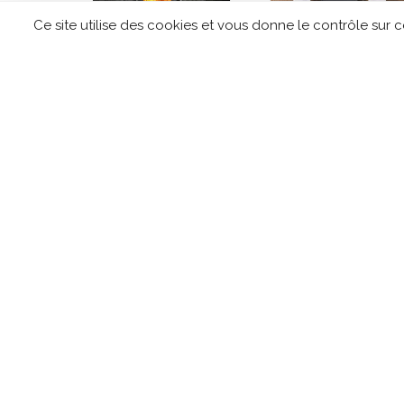
Ce site utilise des cookies et vous donne le contrôle sur 
Poêle à bois
Poêle a granulés
MORSO 8840
EDILKAMIN Lille
CONTACTEZ TIPLO !
Leave
this
field
blank