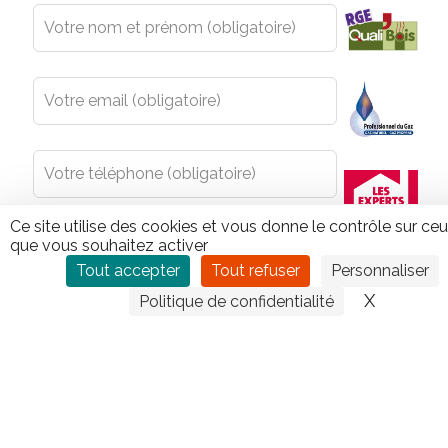
Leave
this
field
blank
Ce site utilise des cookies et vous donne le contrôle sur ce
que vous souhaitez activer
Tout accepter
Tout refuser
Personnaliser
X
Masquer
Politique de confidentialité