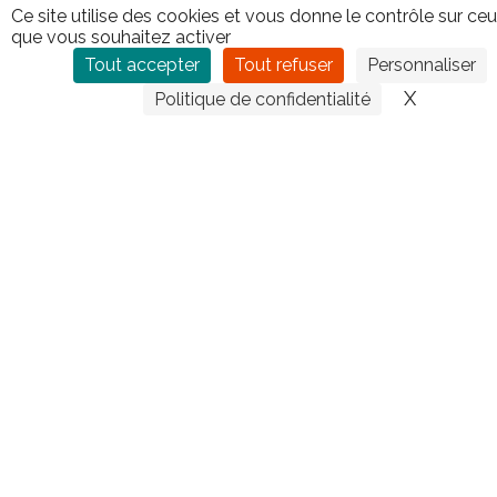
Leave
Ce site utilise des cookies et vous donne le contrôle sur ce
this
que vous souhaitez activer
field
Tout accepter
Tout refuser
Personnaliser
blank
X
Masquer
Politique de confidentialité