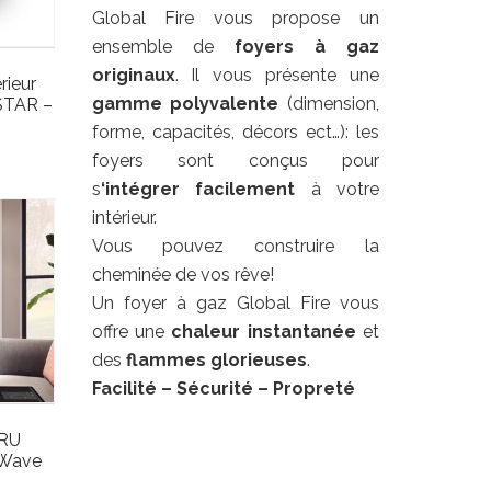
Global Fire vous propose un
ensemble de
foyers à gaz
originaux
. Il vous présente une
rieur
gamme polyvalente
(dimension,
STAR –
forme, capacités, décors ect…): les
foyers sont conçus pour
s
‘intégrer facilement
à votre
intérieur.
Vous pouvez construire la
cheminée de vos rêve!
Un foyer à gaz Global Fire vous
offre une
chaleur
instantanée
et
des
flammes glorieuses
.
Facilité
– Sécurité – Propreté
DRU
 Wave