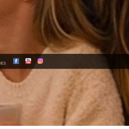
FB
YT
IG
IES