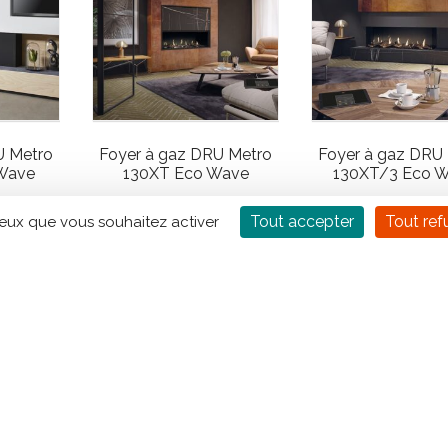
U Metro
Foyer à gaz DRU Metro
Foyer à gaz DRU
Wave
130XT Eco Wave
130XT/3 Eco 
Tout accepter
Tout ref
ceux que vous souhaitez activer
2
3
4
1