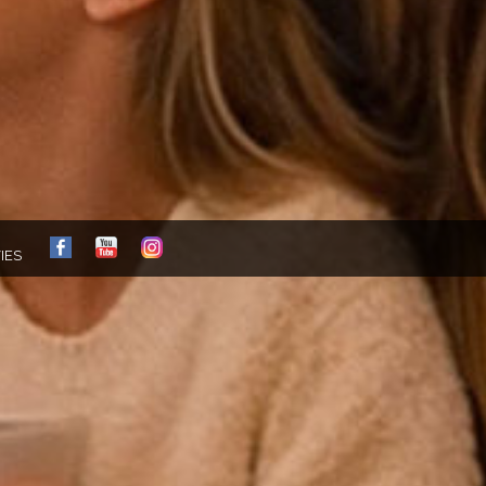
FB
YT
IG
IES