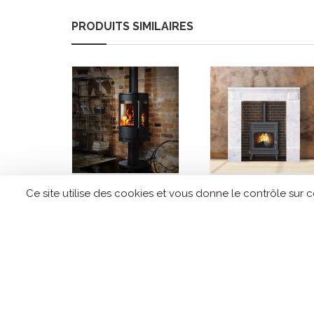
PRODUITS SIMILAIRES
Ce site utilise des cookies et vous donne le contrôle sur 
Poêle à bois
Poêle a granulés
MORSO 6848
EDILKAMIN Lille
CONTACTEZ TIPLO !