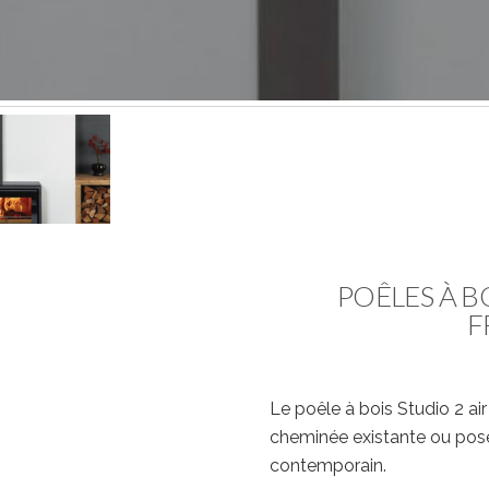
POÊLES À B
F
Le poêle à bois Studio 2 ai
cheminée existante ou posé
contemporain.