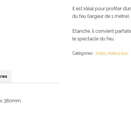
Il est idéal pour profiter d
du feu (largeur de 1 mètre).
Etanche, il convient parf
le spectacle du feu.
Catégories :
,
Poêle
Poêle à Bois
res
m x 380mm