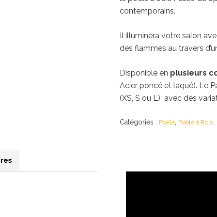
contemporains.
Il illuminera votre salon av
des flammes au travers d’un
Disponible en
plusieurs co
Acier poncé et laqué). Le P
(XS, S ou L) avec des variat
Catégories :
,
Poêle
Poêle à Bois
res