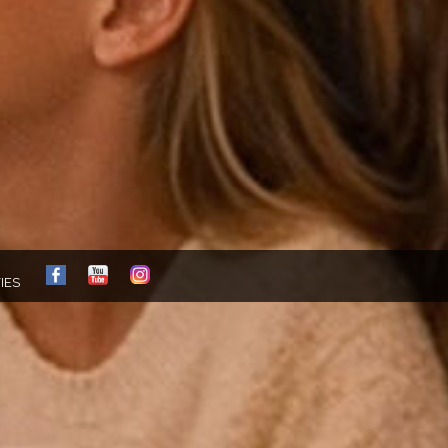
FB
YT
IG
IES