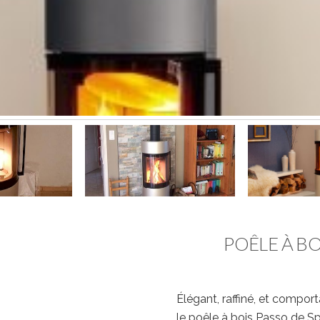
POÊLE À BO
Élégant, raffiné, et compor
le poêle à bois Passo de Sp