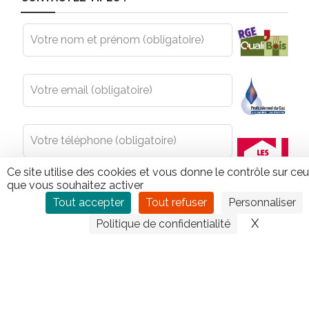
Leave
this
field
blank
Ce site utilise des cookies et vous donne le contrôle sur ce
que vous souhaitez activer
Tout accepter
Tout refuser
Personnaliser
X
Masquer
Politique de confidentialité