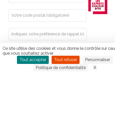
Ce site utilise des cookies et vous donne le contrôle sur ce
que vous souhaitez activer
Tout accepter
Tout refuser
Personnaliser
X
Masquer
Politique de confidentialité
En envoyant le présent formulaire, vous acceptez que
les données y figurant ainsi que votre masque réseaux
soient enregistrés pour une durée de 24 mois par le
propriétaire du présent site, sans que ces données ne
soient partagées avec des tiers.