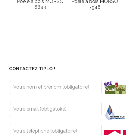
Poêle à bois MORSO
Poêle à bois MORSO
6843
7948
CONTACTEZ TIPLO !
Leave
this
field
blank