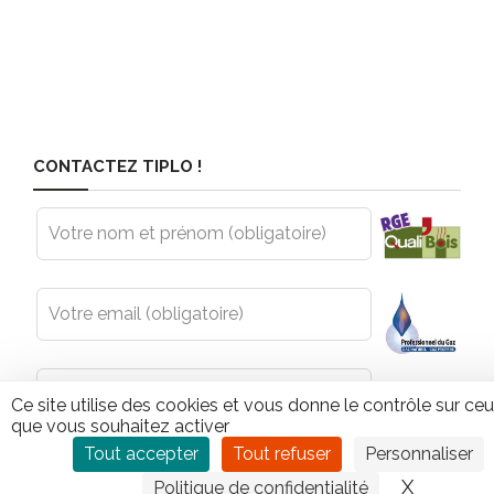
CONTACTEZ TIPLO !
Leave
this
field
blank
Ce site utilise des cookies et vous donne le contrôle sur ce
que vous souhaitez activer
Tout accepter
Tout refuser
Personnaliser
X
Masquer
Politique de confidentialité