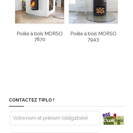
Poêle à bois MORSO
Poêle à bois MORSO
7870
7943
CONTACTEZ TIPLO !
Leave
this
field
blank