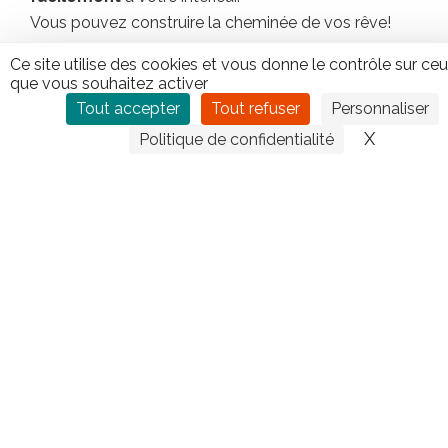
Vous pouvez construire la cheminée de vos rêve!
Un foyer à gaz Global Fire vous offre une
Ce site utilise des cookies et vous donne le contrôle sur ce
chaleur
instantanée
et des
flammes glorieuses
.
que vous souhaitez activer
Facilité
– Sécurité – Propreté
Tout accepter
Tout refuser
Personnaliser
X
Masquer
Politique de confidentialité
CONTACTEZ TIPLO !
Leave
this
field
blank