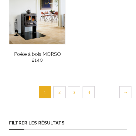
Poêle à bois MORSO
2140
2
3
4
→
1
FILTRER LES RÉSULTATS