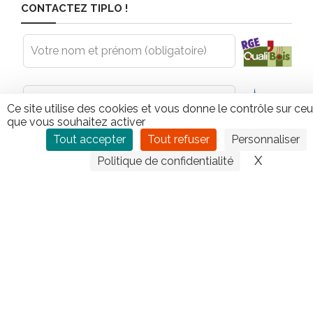
CONTACTEZ TIPLO !
Leave
this
field
blank
Ce site utilise des cookies et vous donne le contrôle sur ce
que vous souhaitez activer
Tout accepter
Tout refuser
Personnaliser
X
Masquer
Politique de confidentialité