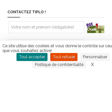
CONTACTEZ TIPLO !
Leave
this
field
blank
Ce site utilise des cookies et vous donne le contrôle sur ce
que vous souhaitez activer
Tout accepter
Tout refuser
Personnaliser
X
Masquer
Politique de confidentialité