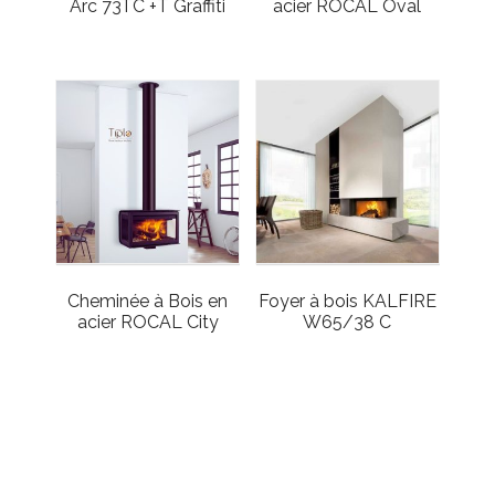
Arc 73TC +T Graffiti
acier ROCAL Oval
Cheminée à Bois en
Foyer à bois KALFIRE
acier ROCAL City
W65/38 C