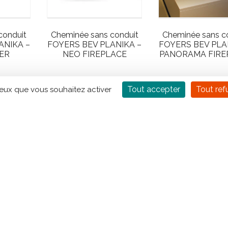
conduit
Cheminée sans conduit
Cheminée sans c
ANIKA –
FOYERS BEV PLANIKA –
FOYERS BEV PLA
ER
NEO FIREPLACE
PANORAMA FIRE
Tout accepter
Tout ref
ceux que vous souhaitez activer
…
4
5
12
13
14