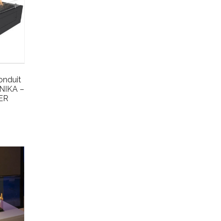
onduit
NIKA –
ER