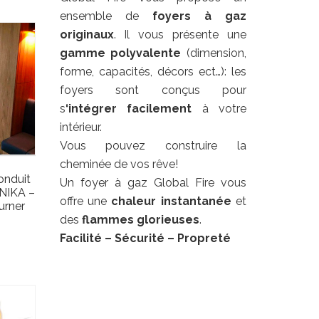
ensemble de
foyers à gaz
originaux
. Il vous présente une
gamme polyvalente
(dimension,
forme, capacités, décors ect…): les
foyers sont conçus pour
s
‘intégrer facilement
à votre
intérieur.
Vous pouvez construire la
cheminée de vos rêve!
onduit
Un foyer à gaz Global Fire vous
NIKA –
offre une
chaleur
instantanée
et
urner
des
flammes glorieuses
.
Facilité
– Sécurité – Propreté