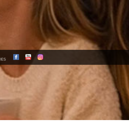
FB
YT
IG
IES