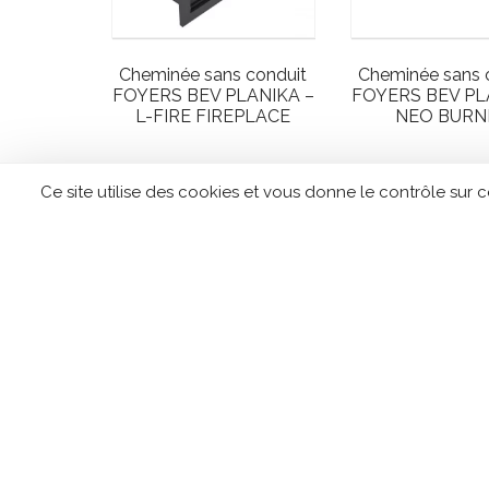
Cheminée sans conduit
Cheminée sans 
FOYERS BEV PLANIKA –
FOYERS BEV PL
L-FIRE FIREPLACE
NEO BURN
Ce site utilise des cookies et vous donne le contrôle sur 
←
1
3
2
CONTACTEZ TIPLO !
Leave
this
field
blank