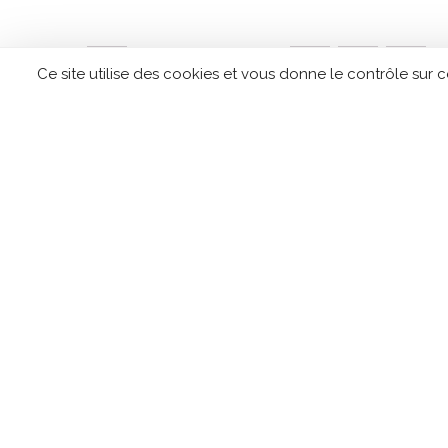
←
1
2
3
Ce site utilise des cookies et vous donne le contrôle sur 
CONTACTEZ TIPLO !
Leave
this
field
blank