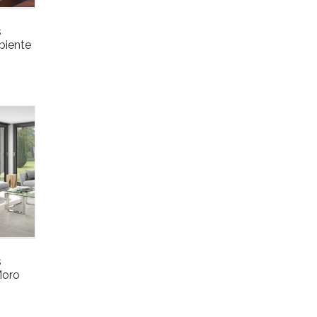
s
iente
s
oro