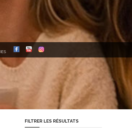
FB
YT
IG
IES
FILTRER LES RÉSULTATS