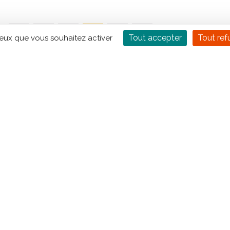
…
9
10
11
13
14
12
Tout accepter
Tout ref
ceux que vous souhaitez activer