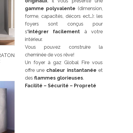
originaux
. Il vous présente une
gamme polyvalente
(dimension,
forme, capacités, décors ect…): les
foyers sont conçus pour
s
‘intégrer facilement
à votre
intérieur.
Vous pouvez construire la
cheminée de vos rêve!
ERATON
x
Un foyer à gaz Global Fire vous
offre une
chaleur
instantanée
et
des
flammes glorieuses
.
Facilité
– Sécurité – Propreté