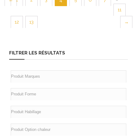
4
11
12
13
→
FILTRER LES RÉSULTATS