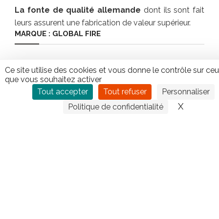
La fonte de qualité allemande
dont ils sont fait
leurs assurent une fabrication de valeur supérieur.
MARQUE : GLOBAL FIRE
Global Fire vous propose un ensemble de
foyers à
Ce site utilise des cookies et vous donne le contrôle sur ce
gaz originaux
. Il vous présente une
gamme
que vous souhaitez activer
polyvalente
(dimension, forme, capacités, décors
Tout accepter
Tout refuser
Personnaliser
ect…): les foyers sont conçus pour s
‘intégrer
X
Masquer
Politique de confidentialité
facilement
à votre intérieur.
Vous pouvez construire la cheminée de vos rêve!
Un foyer à gaz Global Fire vous offre une
chaleur
instantanée
et des
flammes glorieuses
.
Facilité
– Sécurité – Propreté
CONTACTEZ TIPLO !