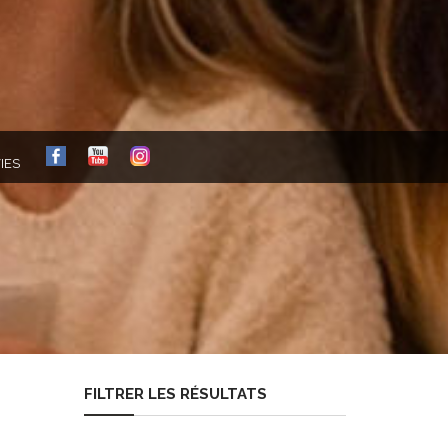
FB
YT
IG
IES
FILTRER LES RÉSULTATS