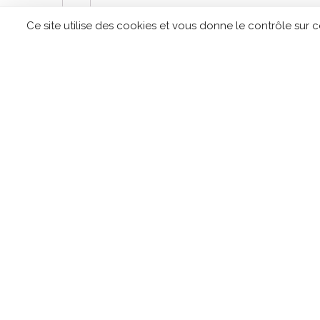
←
Ce site utilise des cookies et vous donne le contrôle sur 
CONTACTEZ TIPLO !
Leave
this
field
blank