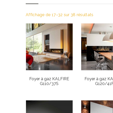
Affichage de 17–32 sur 38 résultats
Foyer à gaz KALFIRE
Foyer à gaz K
G110/37S
G120/41