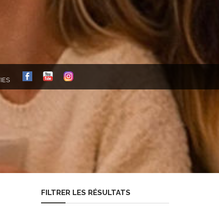
FB
YT
IG
IES
FILTRER LES RÉSULTATS