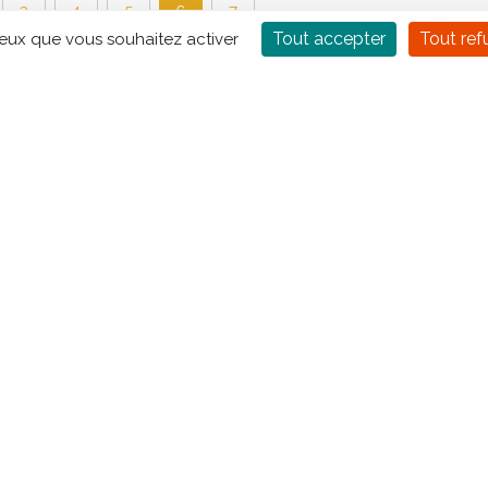
3
4
5
7
6
Tout accepter
Tout ref
ceux que vous souhaitez activer