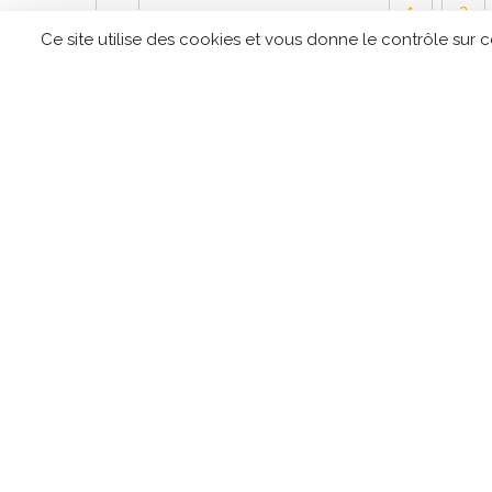
←
1
2
Ce site utilise des cookies et vous donne le contrôle sur 
CONTACTEZ TIPLO !
Leave
this
field
blank